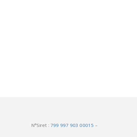
N°Siret :
799 997 903 00015
–