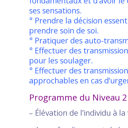
fondamentaux et d’avoir l
ses sensations.
° Prendre la décision essenti
prendre soin de soi.
° Pratiquer des auto-transm
° Effectuer des transmissio
pour les soulager.
° Effectuer des transmissio
approchables en cas d’urg
Programme du Niveau 2
– Élévation de l’individu à l