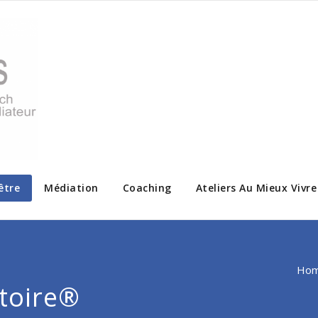
être
Médiation
Coaching
Ateliers Au Mieux Vivr
Ho
toire®